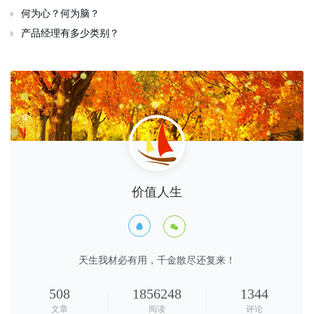
何为心？何为脑？

产品经理有多少类别？

价值人生


天生我材必有用，千金散尽还复来！
508
1856248
1344
文章
阅读
评论