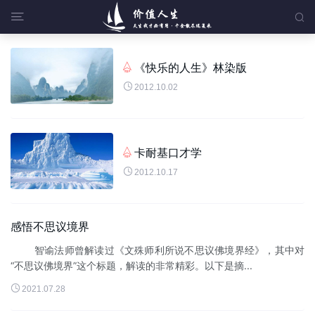


《快乐的人生》林染版


2012.10.02
卡耐基口才学


2012.10.17
感悟不思议境界
智谕法师曾解读过《文殊师利所说不思议佛境界经》，其中对
“不思议佛境界”这个标题，解读的非常精彩。以下是摘...

2021.07.28