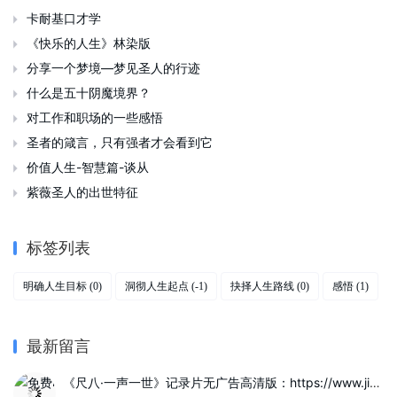
卡耐基口才学

《快乐的人生》林染版

分享一个梦境—梦见圣人的行迹

什么是五十阴魔境界？

对工作和职场的一些感悟

圣者的箴言，只有强者才会看到它

价值人生-智慧篇-谈从

紫薇圣人的出世特征

标签列表
明确人生目标
洞彻人生起点
抉择人生路线
感悟
(0)
(-1)
(0)
(1)
最新留言
《尺八·一声一世》记录片无广告高清版：https://www.jinzhuqq.com/dyvideo/117822.html