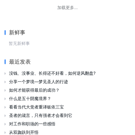
加载更多...
新鲜事
暂无新鲜事
最近发表
没钱、没事业、长得还不好看，如何逆风翻盘?

分享一个梦境—梦见圣人的行迹

如何才能获得最后的成功？

什么是五十阴魔境界？

看看当代大觉者重译皈依三宝

圣者的箴言，只有强者才会看到它

对工作和职场的一些感悟

从双跏趺到开悟
