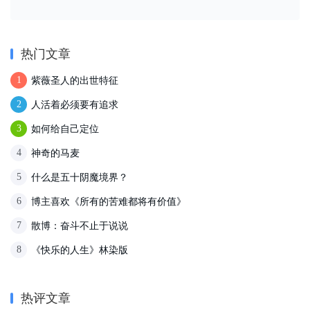
热门文章
紫薇圣人的出世特征
1
人活着必须要有追求
2
如何给自己定位
3
神奇的马麦
4
什么是五十阴魔境界？
5
博主喜欢《所有的苦难都将有价值》
6
散博：奋斗不止于说说
7
《快乐的人生》林染版
8
热评文章