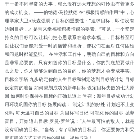
干一番不同寻常的大事，就比没有远大理想的可怜虫有着更多
的成功机会。 ——伯纳德·马拉默德 在“积极情感的作用”中，心
理学家大卫•沃森强调了目标的重要性：“追求目标，即使没有
达到目标，才是带来幸福和积极情感的要素。”可见，一个坚定
持久的目标可以让我们把心思紧系在追求幸福上，目标甚至可
以让我们更能忍受一时的痛苦和挫折，使我们在面对任何困难
和问题时都能坚强。 在生活和工作中，明确自己的目标和方向
是非常必要的。只有知道你的目标是什么，你的到底想要做什
么之后，你才能够达到自己的目的，你的梦想才会变成事实。
目标金字塔 九步确定你的人生目标和制定达到目标的计划 目标
设定前的准备 如何规划成功的新年目标 设定目标失败的七大原
因 如何时刻保持在目标的正确轨道上 号召：新年目标成功计划
用环境巩固你的目标 拓展阅读： 制定计划的好处 计划赶不上变
化吗 每天温习自己的目标 为目标写日记 可视化你的目标 抛弃
盲目，开始追击目标 罗曼·罗兰说：“人生最可怕的敌人，就是
没有明确的目标。”当然，有了明确的目标后，你还要努力和采
取正确的方式去追击你的目标。祝你成功！