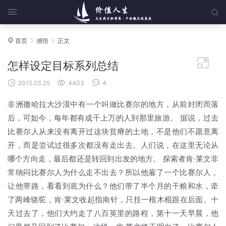


首页
感悟
正文




怎样设定目标系列总结



2015.05.25
4403
4
非洲撒哈拉大沙漠中有一个叫做比赛尔的地方，从前封闭而落
后，可如今，每年都有成千上万的人到那里旅游。 据说，过去
比赛尔人从来没有离开过这块贫瘠的土地，不是他们不愿意离
开，而是尝试过很多次都没有走出去。人们说，在这里无论从
哪个方向走，最后都还是转回到出发的地方。 探索者肯·莱文非
常纳闷比赛尔人为什么走不出去？所以他雇了一个比赛尔人，
让他带路，看看到底为什么？他们带了半个月的干粮和水，牵
了两峰骆驼，肯·莱文收起指南针，只拄一根木棍跟在后面。十
天过去了，他们大约走了八百英里的路程，第十一天早晨，他