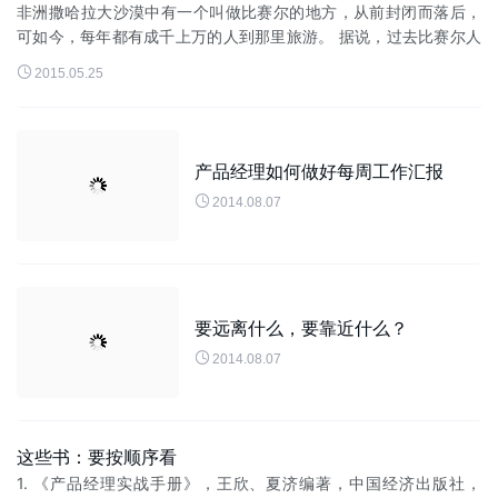
非洲撒哈拉大沙漠中有一个叫做比赛尔的地方，从前封闭而落后，
可如今，每年都有成千上万的人到那里旅游。 据说，过去比赛尔人
从来没有离开过这块贫瘠的土地，不是他们不愿意离开，而是尝试

2015.05.25
过很多次都没有走出...
产品经理如何做好每周工作汇报

2014.08.07
要远离什么，要靠近什么？

2014.08.07
这些书：要按顺序看
1. 《产品经理实战手册》，王欣、夏济编著，中国经济出版社，