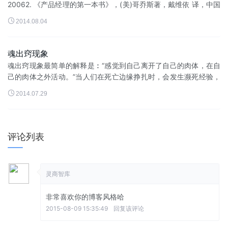
20062. 《产品经理的第一本书》，(美)哥乔斯著，戴维依 译，中国
财经出版社，20043. 《产品经理的第二本书》，(美)哥乔斯著，戴

2014.08.04
维...
魂出窍现象
魂出窍现象最简单的解释是︰“感觉到自己离开了自己的肉体，在自
己的肉体之外活动。”当人们在死亡边缘挣扎时，会发生濒死经验，
很多时灵魂出窍是濒死经验的其中一部份。当濒死者昏迷时，他...

2014.07.29
评论列表
灵商智库
非常喜欢你的博客风格哈
2015-08-09 15:35:49
回复该评论