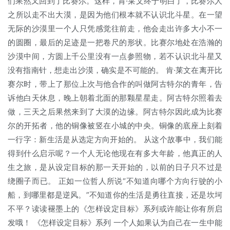
们果然又回到了比赛尔。这样，肯·莱文终于明白了，比赛尔人
之所以走不出大漠，是因为他们根本就不认识北斗星。在一望
无际的沙漠里一个人只凭感觉往前走，他会走出许多大小不一
的圆圈，最后的足迹是一把卷尺的形状。比赛尔地处在浩瀚的
沙漠中间，方圆上千公里没有一点参照物，若不认识北斗星又
没有指南针，想走出沙漠，确实是不可能的。 肯·莱文在离开比
赛尔时，带上了那位上次与他合作的叫做阿古特尔的青年，告
诉他白天休息，晚上朝着北面的那颗星星走。阿古特尔照着去
做，三天之后果然来到了大漠的边缘。阿古特尔因此成为比赛
尔的开拓者，他的铜像被竖在小城的中央。铜像的底座上刻着
一行字：新生活是从选定方向开始的。 从这个故事中，我们能
得到什么启示呢？一个人无论他现在有多大年龄，他真正的人
生之旅，是从设定目标的那一天开始的，以前的日子只不过是
绕圈子而已。 正如一位哲人所说“不知道向哪个方向行驶的小
船，到哪里都是逆风。”不知道你的生活是勇往直接，还是坎坷
不平？读读褪墨上的《怎样设定目标》系列或许能让你有所启
发哦！ 《怎样设定目标》系列 一个人如果认为自己在一生中能