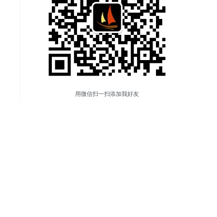
。
一
用微信扫一扫添加我好友
珍
部
旨