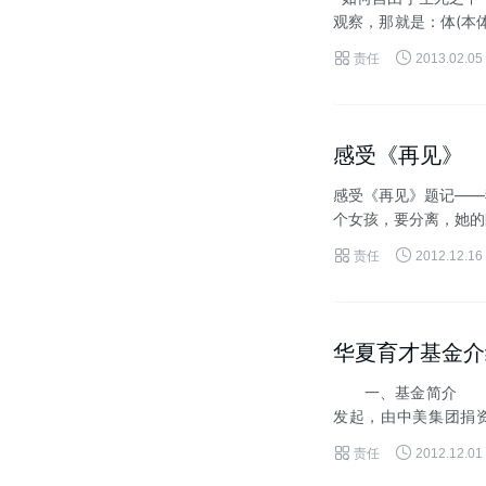
观察，那就是：体(本体
我们现在...


责任
2013.02.05
感受《再见》
感受《再见》题记——
个女孩，要分离，她的
惜她给的...


责任
2012.12.16
华夏育才基金介
一、基金简介 华夏
发起，由中美集团捐资
是：在遵守宪法、法律、


责任
2012.12.01