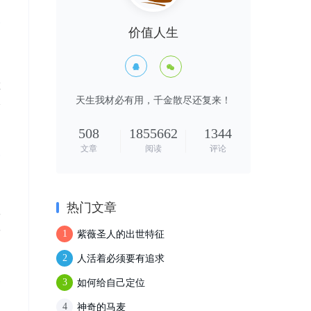
价值人生


在
天生我材必有用，千金散尽还复来！
久
，
508
1855662
1344
文章
阅读
评论
热门文章
子
害
紫薇圣人的出世特征
1
人活着必须要有追求
2
如何给自己定位
3
神奇的马麦
4