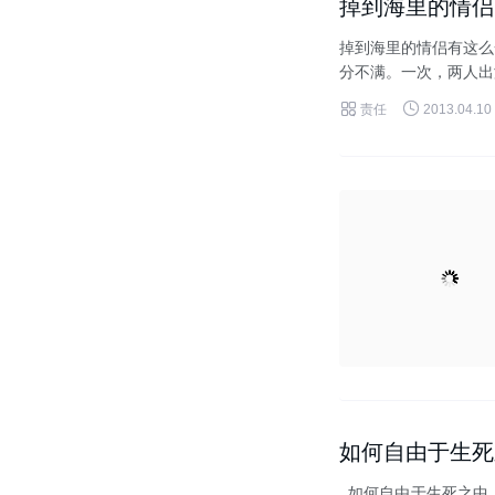
掉到海里的情侣
掉到海里的情侣有这么
分不满。一次，两人出
的性命。女友问男友：&ld


责任
2013.04.10
如何自由于生死
如何自由于生死之中（