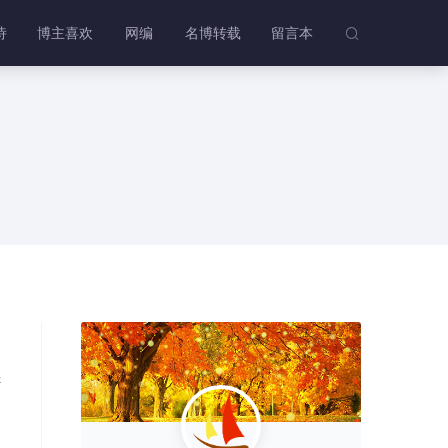
诗
博主喜欢
网编
名博转载
留言本

诉
引
开