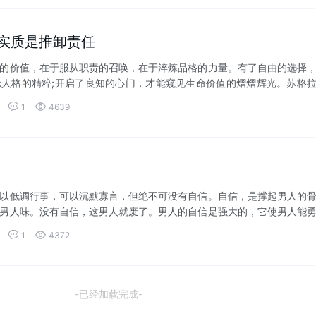
的实质是推卸责任
价值，在于服从职责的召唤，在于淬炼品格的力量。有了自由的选择
人格的精粹;开启了良知的心门，才能窥见生命价值的熠熠辉光。苏格
的庄重履行...


1
4639
以低调行事，可以沉默寡言，但绝不可没有自信。自信，是撑起男人的
男人味。没有自信，这男人就废了。男人的自信是强大的，它使男人能
又是脆弱的...


1
4372
-已经加载完成-