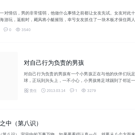
一对情侣，男的非常懦弱，他做什么事情之前都让女友先试。女友对此
海游玩，返航时，飓风将小艇摧毁，幸亏女友抓住了一块木板才保住两
quo...


0
3540
对自己行为负责的男孩
对自己行为负责的男孩有一个小男孩正在与他的伙伴们玩
球，正玩到兴头上，一不小心，小男孩将足球踢到了邻近
户人家的窗户上，一块窗玻璃被击碎...




责任
1
3279
2013.03.14
之中（第八识）
第八识） 宇宙中的万事万物，如果要看得认真一点，就要从八个方面