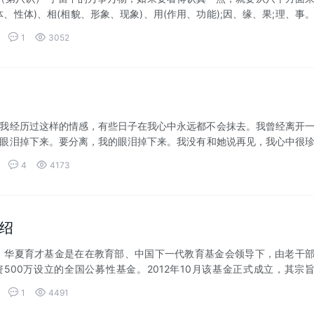
、性体)、相(相貌、形象、现象)、用(作用、功能);因、缘、果;理、事


1
3052
我经历过这样的情感，有些日子在我心中永远都不会抹去。我曾经离开
眼泪掉下来。要分离，我的眼泪掉下来。我没有和她说再见，我心中很


4
4173
绍
育才基金是在在教育部、中国下一代教育基金会领导下，由老干
500万设立的全国公募性基金。2012年10月该基金正式成立，其宗
法规和...


1
4491