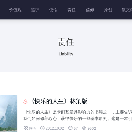
价值观
追求
使命
责任
信仰
原创
散文
责任
Liability
《快乐的人生》林染版

《快乐的人生》是卡耐基最具影响力的书籍之一，主要告
我们如何修养心态，获得快乐的一些基本原则。这是一本
导我们踏上快乐人生的指导书。人生一世，能够快快乐乐




感悟
57
9502
2012.10.02
开心心过一生，相信这是每个人心中的一个梦。...