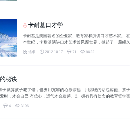
卡耐基口才学

卡耐基是美国著名的企业家、教育家和演讲口才艺术家。 
本世纪，卡耐基演讲口才艺术曾风靡世界，掀起了一股经
不衰的卡耐基口才热，使亿万人获益非浅。仅在欧美地区




追求
71
9022
2012.10.17
就有近2000个卡耐基演讲口才训练班，仍满...
的秘诀
孩子就算孩子犯了错，也要用宽容的心原谅他，用温暖的话包容他。孩
爱时，才会自己 有信心，运气才会发芽。2、拥有具有信念的教育哲学
迫孩子学...


4
3196