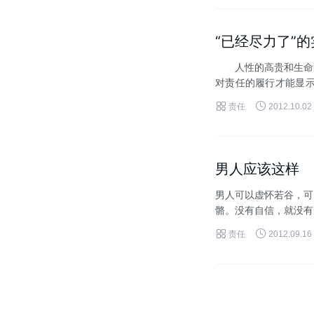
“已经尽力了”
人性的高贵和生命的
对责任的履行才能显示
底的生与死，都是对责任


责任
2012.10.02
男人应该这样
男人可以虚怀若谷，可
骼。没有自信，就没有
敢面对一切;男人的自信


责任
2012.09.16