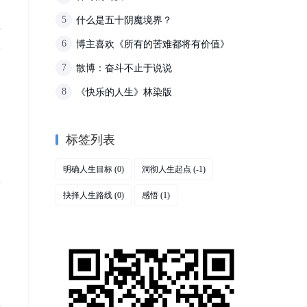
什么是五十阴魔境界？
5
十
博主喜欢《所有的苦难都将有价值》
人
6
散博：奋斗不止于说说
7
《快乐的人生》林染版
8
标签列表
足
明确人生目标
洞彻人生起点
(0)
(-1)
一
抉择人生路线
感悟
(0)
(1)
来