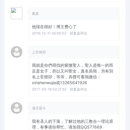
素派
他现在很好！博主费心了
2016-12-11 05:50:02
回复该评论
上官燈卯
我就是你們尋找的紫微聖人，聖人是唯一的而
且是女子，所以又叫聖女，真名吳雨，另有別
名上官燈卯，等等，具體可看我微信：
xinshenwujia或13265641926
2017-05-19 02:21:52
回复该评论
满天星斗
我有圣人的下落，了解过他的三教合一理论原
理，有事请你帮忙。请加我QQ577669