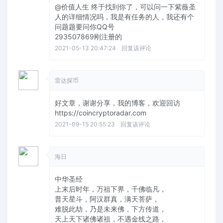
@价值人生
终于找到你了，可以问一下紫薇圣
人的详细情况吗，我是有任务的人，我还有个
问题题要问你QQ号
293507869刚注册的
2021-05-13 20:47:24
回复该评论
雷达探币
好文章，谢谢分享，我的博客，欢迎回访
https://coincryptoradar.com
2021-09-15 20:55:23
回复该评论
海日
中华圣经
上末后时年，万祖下界，千佛临凡，
普天星斗，阿汉群真，满天菩萨，
难脱此劫，乃是未来佛，下方传道，
天上天下诸佛诸祖，不遇金线之路，