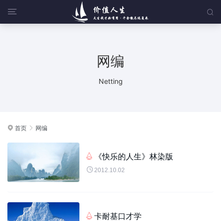


网编
Netting
首页
网编


《快乐的人生》林染版


2012.10.02
卡耐基口才学
