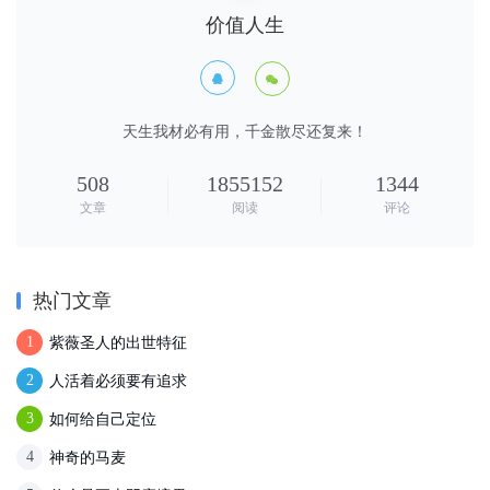
价值人生


天生我材必有用，千金散尽还复来！
508
1855152
1344
文章
阅读
评论
热门文章
紫薇圣人的出世特征
1
人活着必须要有追求
2
如何给自己定位
3
神奇的马麦
4