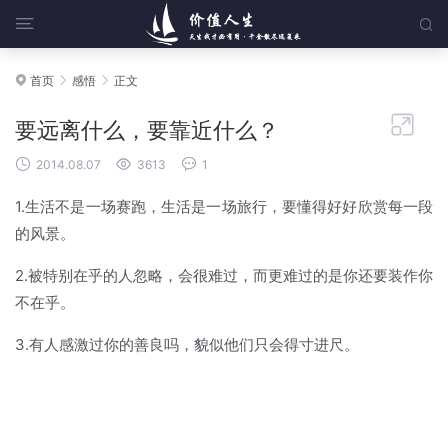


首页
感悟
正文




要远离什么，要靠近什么？



2014.08.07
3613
1
1.生活不是一场赛跑，生活是一场旅行，要懂得好好欣赏每一段
的风景。
2.被特别在乎的人忽略，会很难过，而更难过的是你还要装作你
不在乎。
3.有人感激过你的善良吗，貌似他们只会得寸进尺。