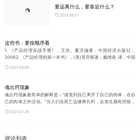
要远离什么，要靠近什么？

2014.08.07
这些书：要按顺序看
1. 《产品经理实战手册》，王欣、夏济编著，中国经济出版社，
20062. 《产品经理的第一本书》，(美)哥乔斯著，戴维依 译，中国
财经出版社，20043. 《产品经理的第二本书》，(美)哥乔斯著，戴

2014.08.04
维...
魂出窍现象
魂出窍现象最简单的解释是︰“感觉到自己离开了自己的肉体，在自
己的肉体之外活动。”当人们在死亡边缘挣扎时，会发生濒死经验，
很多时灵魂出窍是濒死经验的其中一部份。当濒死者昏迷时，他...

2014.07.29
评论列表