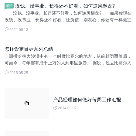
没钱、没事业、长得还不好看，如何逆风翻盘?
感悟
没钱、没事业、长得还不好看，如何逆风翻盘? 如果你现在
没钱、没事业、长得还不好看，还负债，别灰心，你还有一样最宝
贵的东西可以用来逆风翻盘。 现在就把这大佬们都用过的翻身

2021.09.13
秘籍分享给你：四步，只需...
怎样设定目标系列总结
非洲撒哈拉大沙漠中有一个叫做比赛尔的地方，从前封闭而落后，
可如今，每年都有成千上万的人到那里旅游。 据说，过去比赛尔人
从来没有离开过这块贫瘠的土地，不是他们不愿意离开，而是尝试

2015.05.25
过很多次都没有走出...
产品经理如何做好每周工作汇报

2014.08.07