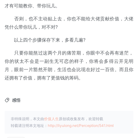
才有可能教你、带你玩儿。
否则，也不主动贴上去，你也不能给大佬贡献价值，大佬
凭什么带你玩儿，对不对?
以上四个步骤保存下来，多看几遍?
只要你能熬过这两个月的痛苦期，你眼中不会再有迷茫，
你的状太不会是一副生无可恋的样子，你将会多得云开见明
月，眼前一片豁然开朗，生活也会比现在好过一百倍。而且你
还拥有了价值，拥有了更值钱的筹码。
感悟

非特殊说明，本文由
价值人生
原创或收集发布，欢迎转载
转载请注明本文地址：
http://liyulong.net/Perception/541.html