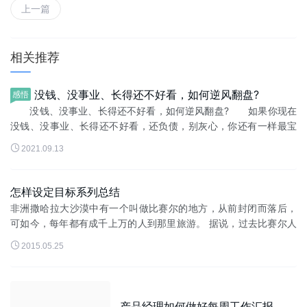
上一篇
相关推荐
没钱、没事业、长得还不好看，如何逆风翻盘?
感悟
没钱、没事业、长得还不好看，如何逆风翻盘? 如果你现在
没钱、没事业、长得还不好看，还负债，别灰心，你还有一样最宝
贵的东西可以用来逆风翻盘。 现在就把这大佬们都用过的翻身

2021.09.13
秘籍分享给你：四步，只需...
怎样设定目标系列总结
非洲撒哈拉大沙漠中有一个叫做比赛尔的地方，从前封闭而落后，
可如今，每年都有成千上万的人到那里旅游。 据说，过去比赛尔人
从来没有离开过这块贫瘠的土地，不是他们不愿意离开，而是尝试

2015.05.25
过很多次都没有走出...
产品经理如何做好每周工作汇报