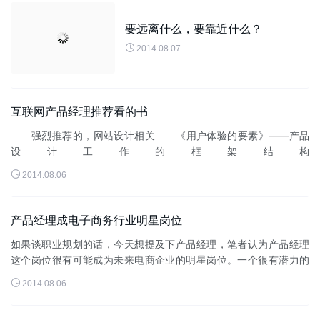
要远离什么，要靠近什么？

2014.08.07
互联网产品经理推荐看的书
强烈推荐的，网站设计相关 《用户体验的要素》——产品
设计工作的框架结构
http://book.douban.com/subject/2297549/ 《交互设计之

2014.08.06
路》...
产品经理成电子商务行业明星岗位
如果谈职业规划的话，今天想提及下产品经理，笔者认为产品经理
这个岗位很有可能成为未来电商企业的明星岗位。一个很有潜力的
职业，含金量可见一斑。从笔者接触到国内前几名大型B2C电子商

2014.08.06
务企业的产品经理来看，产...