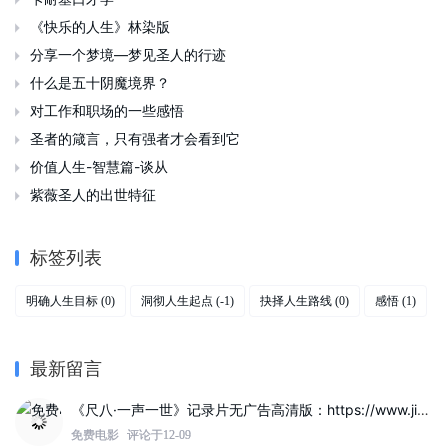

《快乐的人生》林染版

分享一个梦境—梦见圣人的行迹

什么是五十阴魔境界？

对工作和职场的一些感悟

圣者的箴言，只有强者才会看到它

价值人生-智慧篇-谈从

紫薇圣人的出世特征

标签列表
明确人生目标
洞彻人生起点
抉择人生路线
感悟
(0)
(-1)
(0)
(1)
最新留言
《尺八·一声一世》记录片无广告高清版：https://www.jinzhuqq.com/dyvideo/117822.html
免费电影
评论于12-09