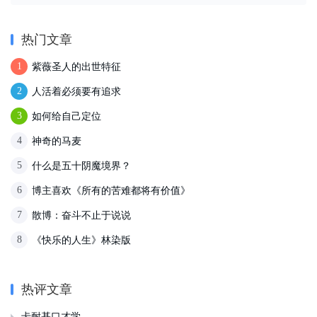
热门文章
紫薇圣人的出世特征
1
人活着必须要有追求
2
如何给自己定位
3
神奇的马麦
4
什么是五十阴魔境界？
5
博主喜欢《所有的苦难都将有价值》
6
散博：奋斗不止于说说
7
《快乐的人生》林染版
8
热评文章
卡耐基口才学