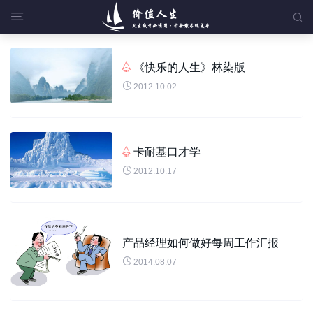


《快乐的人生》林染版


2012.10.02
卡耐基口才学


2012.10.17
产品经理如何做好每周工作汇报

2014.08.07