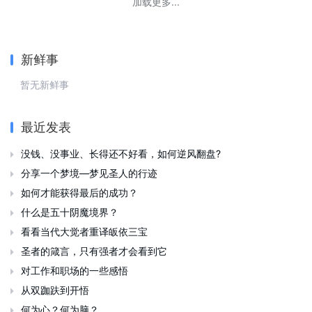
加载更多...
新鲜事
暂无新鲜事
最近发表
没钱、没事业、长得还不好看，如何逆风翻盘?

分享一个梦境—梦见圣人的行迹

如何才能获得最后的成功？

什么是五十阴魔境界？

看看当代大觉者重译皈依三宝

圣者的箴言，只有强者才会看到它

对工作和职场的一些感悟

从双跏趺到开悟

何为心？何为脑？
