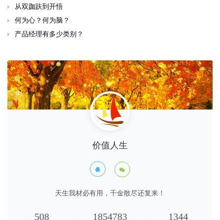
从双跏趺到开悟

何为心？何为脑？

产品经理有多少类别？

价值人生


天生我材必有用，千金散尽还复来！
508
1854783
1344