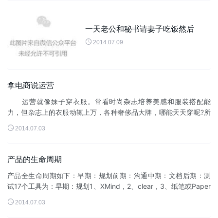
一天老公和秘书请妻子吃饭然后

2014.07.09
拿电商说运营
运营就像妹子穿衣服。常看时尚杂志培养美感和服装搭配能
力，但杂志上的衣服动辄上万，各种奢侈品大牌，哪能天天穿呢?所
以，看完杂志之后，日常穿什么，怎么搭配，在日复一日中掌握美

2014.07.03
感，并建立适合自己的穿衣体...
产品的生命周期
产品全生命周期如下：早期：规划前期：沟通中期：文档后期：测
试17个工具为：早期：规划1、XMind，2、clear，3、纸笔或Paper
by 53前期：沟通4、Keynote & PPT，5...

2014.07.03