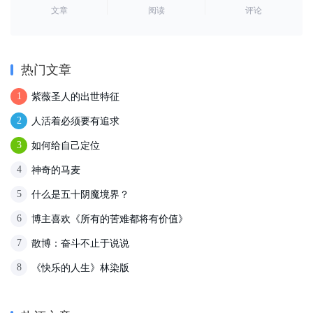
文章
阅读
评论
热门文章
紫薇圣人的出世特征
1
人活着必须要有追求
2
如何给自己定位
3
神奇的马麦
4
什么是五十阴魔境界？
5
博主喜欢《所有的苦难都将有价值》
6
散博：奋斗不止于说说
7
《快乐的人生》林染版
8