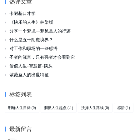
热评文章
卡耐基口才学

《快乐的人生》林染版

分享一个梦境—梦见圣人的行迹

什么是五十阴魔境界？

对工作和职场的一些感悟

圣者的箴言，只有强者才会看到它

价值人生-智慧篇-谈从

紫薇圣人的出世特征

标签列表
明确人生目标
洞彻人生起点
抉择人生路线
感悟
(0)
(-1)
(0)
(1)
最新留言