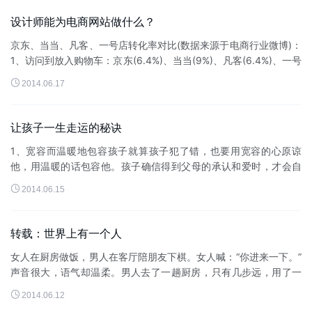
设计师能为电商网站做什么？
京东、当当、凡客、一号店转化率对比(数据来源于电商行业微博)：
1、访问到放入购物车：京东(6.4%)、当当(9%)、凡客(6.4%)、一号
店(7.7%)2、放入购物车到下单：京东(38.9%)、当当(...

2014.06.17
让孩子一生走运的秘诀
1、宽容而温暖地包容孩子就算孩子犯了错，也要用宽容的心原谅
他，用温暖的话包容他。孩子确信得到父母的承认和爱时，才会自
己 有信心，运气才会发芽。2、拥有具有信念的教育哲学害怕孩子落

2014.06.15
在别人后面，强迫孩子学...
转载：世界上有一个人
女人在厨房做饭，男人在客厅陪朋友下棋。女人喊：“你进来一下。”
声音很大，语气却温柔。男人去了一趟厨房，­只有几步远，用了一
溜小跑。­出来时，­他拿着切开...

2014.06.12