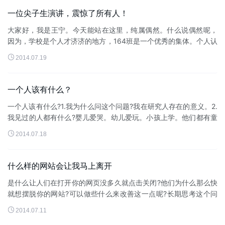
一位尖子生演讲，震惊了所有人！
大家好，我是王宁。今天能站在这里，纯属偶然。什么说偶然呢，
因为，学校是个人才济济的地方，164班是一个优秀的集体。个人认
为，班级前二十几名的同学，时机适宜，谁考班上第一名都有可

2014.07.19
能。妈妈对我说：考了第一...
一个人该有什么？
一个人该有什么?1.我为什么问这个问题?我在研究人存在的意义。2.
我见过的人都有什么?婴儿爱哭。幼儿爱玩。小孩上学。他们都有童
年。少年有梦想。中学恋爱。大学丰富多彩。他们都有快乐。这是

2014.07.18
我见到的表面的现...
什么样的网站会让我马上离开
是什么让人们在打开你的网页没多久就点击关闭?他们为什么那么快
就想摆脱你的网站?可以做些什么来改善这一点呢?长期思考这个问
题之后，我发现了比原本想象的还要多的一些因素。如果把一下因

2014.07.11
素单独考虑的话，可能还...