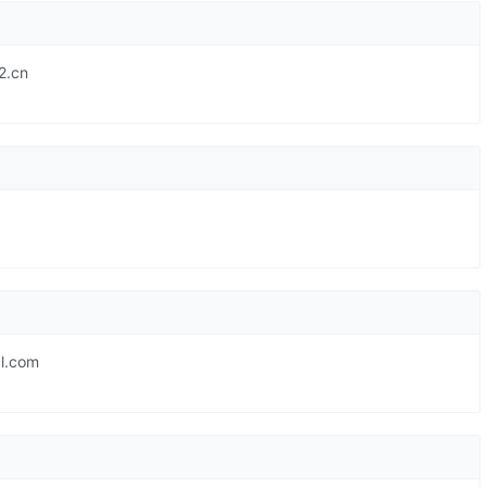
.cn
.com