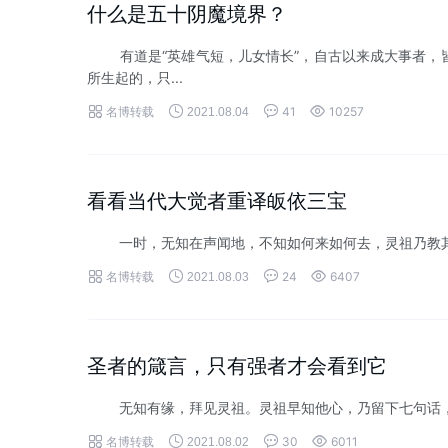
什么是五十阴魔境界？
有道是“英雄气短，儿女情长”，自古以来成大事者，皆
所生起的，只...




名博转载
41
10257
2021.08.04
看看当代大觉者重译皈依三宝
一时，无知在声闻地，不知如何来如何去，灵祖乃教其皈




名博转载
24
6407
2021.08.03
圣者的箴言，只有强者才会看到它
无知有缘，拜见灵祖。灵祖早知他心，乃留下七句话，令其




名博转载
30
6011
2021.08.02