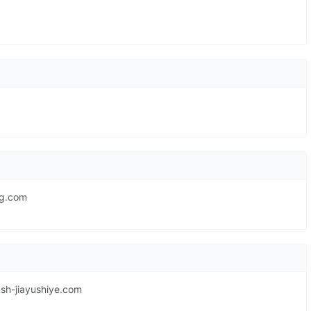
g.com
iayushiye.com