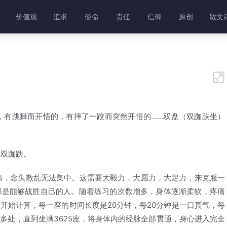
价值观
追求
使命
责任
信仰
原创
散文

舞而开悟的，有摔了一跤而突然开悟的......双盘（双跏趺坐）
双跏趺。
，念头散乱无法集中。这需要大毅力，大愿力，大定力，来克服一
都是能够战胜自己的人。随着练习的次数增多，身体逐渐柔软，疼痛
开始计算，每一座的时间长度是20分钟，每20分钟是一口真气，每
多处，直到坐满3625座，将身体内的经脉全部贯通，身心进入完全