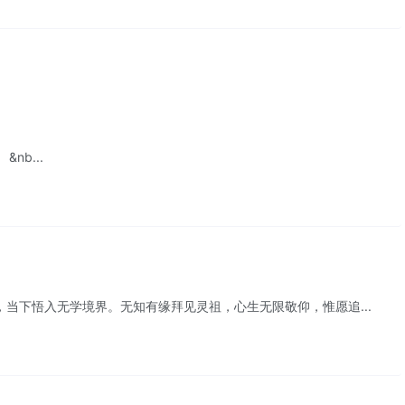
b...
下悟入无学境界。无知有缘拜见灵祖，心生无限敬仰，惟愿追...