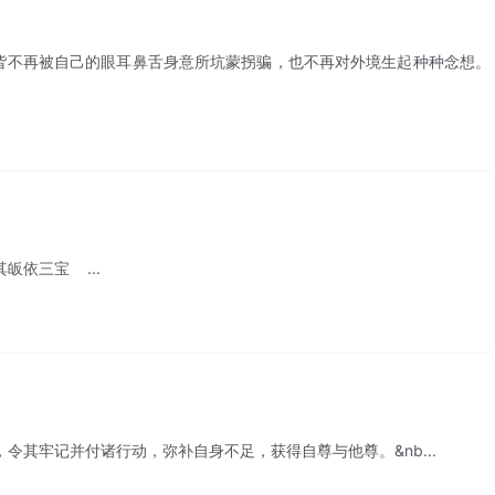
不再被自己的眼耳鼻舌身意所坑蒙拐骗，也不再对外境生起种种念想。
依三宝 ...
牢记并付诸行动，弥补自身不足，获得自尊与他尊。&nb...