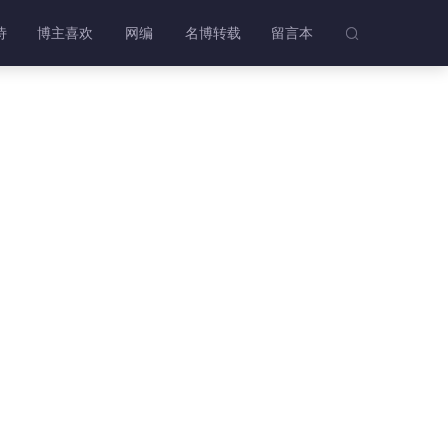
诗
博主喜欢
网编
名博转载
留言本
