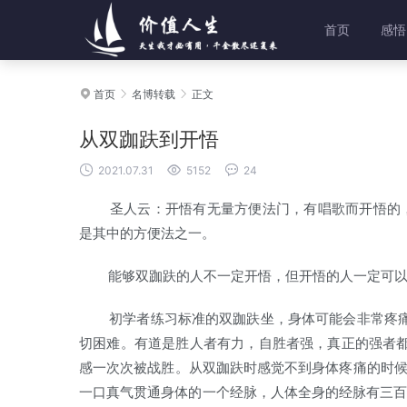
首页
感悟
首页
名博转载
正文



从双跏趺到开悟



2021.07.31
5152
24
圣人云：开悟有无量方便法门，有唱歌而开悟的，有跳
是其中的方便法之一。
能够双跏趺的人不一定开悟，但开悟的人一定可以
初学者练习标准的双跏趺坐，身体可能会非常疼痛
切困难。有道是胜人者有力，自胜者强，真正的强者
感一次次被战胜。从双跏趺时感觉不到身体疼痛的时候
一口真气贯通身体的一个经脉，人体全身的经脉有三百