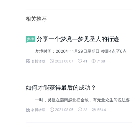
相关推荐
分享一个梦境—梦见圣人的行迹
参禅
梦境时间：2020年11月29日星期日 凌晨4点至6点 &n




名博转载
41
7168
2021.08.07
如何才能获得最后的成功？
一时，灵祖在燕南赵北把金散，有无量众生闻说法要，当




名博转载
23
5544
2021.08.05