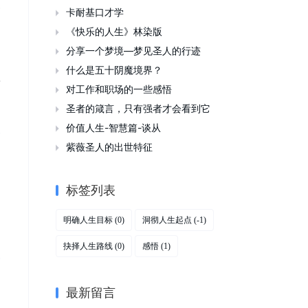
卡耐基口才学

《快乐的人生》林染版

分享一个梦境—梦见圣人的行迹

到
什么是五十阴魔境界？

着
对工作和职场的一些感悟

圣者的箴言，只有强者才会看到它

价值人生-智慧篇-谈从

紫薇圣人的出世特征

标签列表
;
门
明确人生目标
洞彻人生起点
(0)
(-1)
抉择人生路线
感悟
(0)
(1)
最新留言