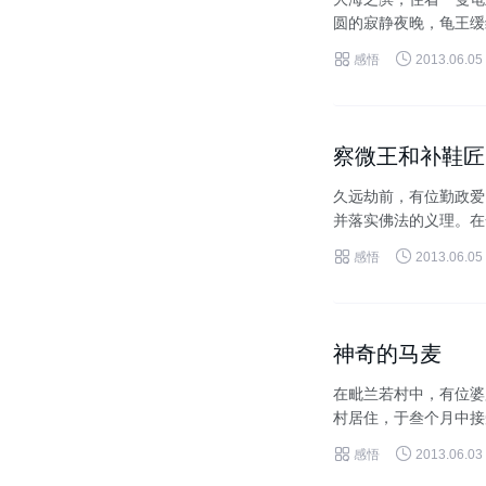
圆的寂静夜晚，龟王缓
的身躯耸立在沙滩上，望


感悟
2013.06.05
察微王和补鞋匠
久远劫前，有位勤政爱
并落实佛法的义理。在
地走出宫殿。天色才微微


感悟
2013.06.05
神奇的马麦
在毗兰若村中，有位婆
村居住，于叁个月中接
不仅拒绝供养大众师，甚


感悟
2013.06.03