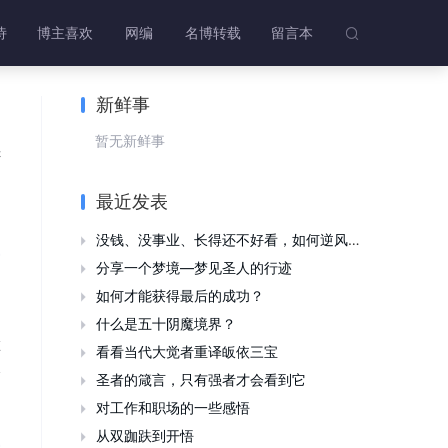
诗
博主喜欢
网编
名博转载
留言本

新鲜事
暂无新鲜事
诉
引
开
最近发表
没钱、没事业、长得还不好看，如何逆风翻盘?

分享一个梦境—梦见圣人的行迹

如何才能获得最后的成功？

什么是五十阴魔境界？

在
看看当代大觉者重译皈依三宝

久
圣者的箴言，只有强者才会看到它

，
对工作和职场的一些感悟

从双跏趺到开悟
