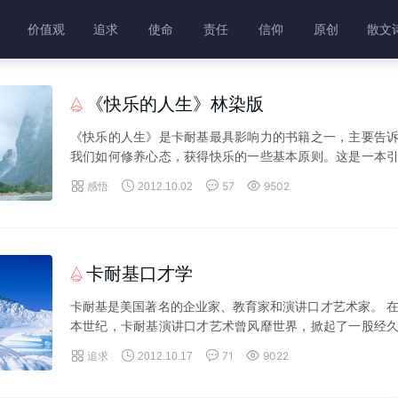
价值观
追求
使命
责任
信仰
原创
散文
《快乐的人生》林染版

《快乐的人生》是卡耐基最具影响力的书籍之一，主要告
我们如何修养心态，获得快乐的一些基本原则。这是一本
导我们踏上快乐人生的指导书。人生一世，能够快快乐乐




感悟
57
9502
2012.10.02
开心心过一生，相信这是每个人心中的一个梦。...
卡耐基口才学

卡耐基是美国著名的企业家、教育家和演讲口才艺术家。 
本世纪，卡耐基演讲口才艺术曾风靡世界，掀起了一股经
不衰的卡耐基口才热，使亿万人获益非浅。仅在欧美地区




追求
71
9022
2012.10.17
就有近2000个卡耐基演讲口才训练班，仍满...