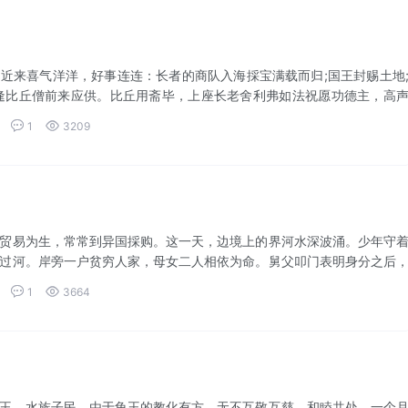
近来喜气洋洋，好事连连：长者的商队入海採宝满载而归;国王封赐土地
逢比丘僧前来应供。比丘用斋毕，上座长老舍利弗如法祝愿功德主，高
 财利...


1
3209
贸易为生，常常到异国採购。这一天，边境上的界河水深波涌。少年守
过河。岸旁一户贫穷人家，母女二人相依为命。舅父叩门表明身分之后
的旧澡盘来...


1
3664
王。水族子民，由于龟王的教化有方，无不互敬互慈，和睦共处。一个