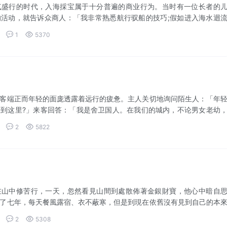
气盛行的时代，入海採宝属于十分普遍的商业行为。当时有一位长者的
活动，就告诉众商人：「我非常熟悉航行驭船的技巧;假如进入海水迴
刷不断之处，...


1
5370
客端正而年轻的面庞透露着远行的疲惫。主人关切地询问陌生人：「年
到这里?」来客回答：「我是舍卫国人。在我们的城内，不论男女老幼
广行十善。...


2
5822
在山中修苦行，一天，忽然看見山間到處散佈著金銀財寶，他心中暗自
了七年，每天餐風露宿、衣不蔽寒，但是到現在依舊沒有見到自己的本
可能了。既然...


2
5308