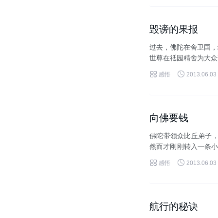
毁谤的果报
过去，佛陀在舍卫国，
世尊在祗园精舍为大众
佛陀，对大众说：「这个


感悟
2013.06.03
向佛要钱
佛陀带领众比丘弟子，
然而才刚刚转入一条小
伸出手指在沙地上画出一


感悟
2013.06.03
航行的秘诀