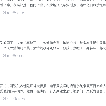
缓上岸。夜风轻拂，他闭上眼，很快地沉入浓浓睡乡。饱经烈日风沙锤
上去就像乾...


0
3062
民的国王，人称「察微王」。他笃信叁宝，敬慎心行，常常在生活中思
一个天气清朗的早晨，繁忙的政务刚好告一段落，察微王一身轻装，悠
泛白，远远...


0
3442
罗门，听说供养佛陀可得大福报，遂于夏安居时启请佛陀带领五百比丘
受他的四事供养。然而，在佛陀一行人到达之后，婆罗门却又反悔食言
至避不见面...


16
10283