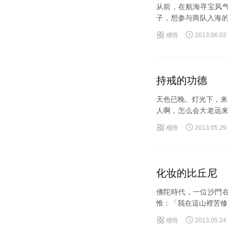
从前，在航海寻宝风
子，想参与商队入海的
汹涌、漩涡急劲、激浪冲


感悟
2013.06.03
持戒的功德
天色已晚。灯光下，来
人啊，怎么会大老远来
都尊奉佛法，持守五戒、


感悟
2013.05.29
化妆的比丘尼
佛陀時代，一位沙門
惟：「我在這山裡苦修
面目，今生成道看來也不


感悟
2013.05.24