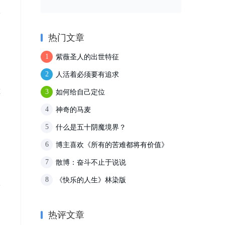
鍊
热门文章
紫薇圣人的出世特征
1
人活着必须要有追求
2
惟
如何给自己定位
3
閒
神奇的马麦
4
什么是五十阴魔境界？
5
博主喜欢《所有的苦难都将有价值》
6
散博：奋斗不止于说说
7
《快乐的人生》林染版
8
入
，
热评文章