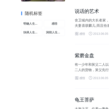
说话的艺术
随机标签
舍卫城内的大长者家，
明确人生目标
感悟
夫妻喜获麟儿;而且恰
唱诵道 :今日良时得好报
抉择人生路线
洞彻人生起点


感悟
2013.06.05
紫磨金盘
有一少年和舅父二人以
二人的货物，舅父先行
母亲示意女儿拿家中污损


感悟
2013.06.05
龟王菩萨
大海之滨，住着一隻龟