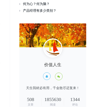
何为心？何为脑？

产品经理有多少类别？

;
声
着
价值人生
，


天生我材必有用，千金散尽还复来！
508
1855630
1344
文章
阅读
评论
月