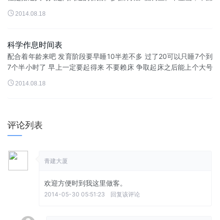
水，不显能，不露富，不张扬，不哗众取宠，不嫉贤妒能。与人相

2014.08.18
处低调些，会有好人缘，...
科学作息时间表
配合着年龄来吧 发育阶段要早睡10半差不多 过了20可以只睡7个到
7个半小时了 早上一定要起得来 不要赖床 争取起床之后能上个大号
然后洗漱完了之后吃个丰富的早餐 早餐非常重要!!!本人好养生 下面

2014.08.18
是...
评论列表
青建大厦
欢迎方便时到我这里做客。
2014-05-30 05:51:23
回复该评论