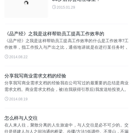

2015.01.29
《品产经》之我是这样帮助员工提高工作效率的
《品产经》之我是这样帮助员工提高工作效率的什么是工作效率?工
作效率，指工作投入与产出之比，通俗地讲就是在进行某任务时，
取得的成绩与所用时间、精力、金钱等的比值。什么是高效率?高效

2014.08.22
率，指最短的时间内高质...
分享我写商业需求文档的经验
分享我写商业需求文档的经验我在公司写过的最重要的总结是商业
需求文档。商业需求文档会，被(在我获得引荐后)我发送给投资人。
有可能，我将获得与投资人会谈的机会。还有可能，它将引起其他

2014.08.19
投资人的兴趣。我写商业...
怎么样与人交往
在人来人往，聚散分离的人生旅途中，与人交往是必不可少的。交
往是搭建人与人之间沟通的桥梁。步骤/方法1低调些。不显山，不漏