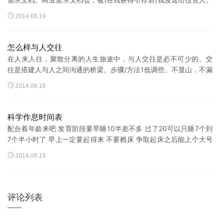
有可能，我将获得与投资人会谈的机会。还有可能，它将引起其他

2014.08.19
投资人的兴趣。我写商业...
怎么样与人交往
在人来人往，聚散分离的人生旅途中，与人交往是必不可少的。交
往是搭建人与人之间沟通的桥梁。步骤/方法1低调些。不显山，不漏
水，不显能，不露富，不张扬，不哗众取宠，不嫉贤妒能。与人相

2014.08.18
处低调些，会有好人缘，...
科学作息时间表
配合着年龄来吧 发育阶段要早睡10半差不多 过了20可以只睡7个到
7个半小时了 早上一定要起得来 不要赖床 争取起床之后能上个大号
然后洗漱完了之后吃个丰富的早餐 早餐非常重要!!!本人好养生 下面

2014.08.18
是...
评论列表