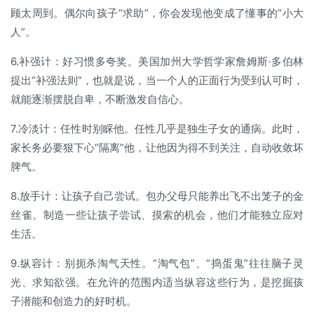
顾太周到。偶尔向孩子“求助”，你会发现他变成了懂事的“小大
人”。
6.补强计：好习惯多夸奖。美国加州大学哲学家詹姆斯·多伯林
提出“补强法则”，也就是说，当一个人的正面行为受到认可时，
就能逐渐摆脱自卑，不断激发自信心。
7.冷淡计：任性时别睬他。任性几乎是独生子女的通病。此时，
家长务必要狠下心“隔离”他，让他因为得不到关注，自动收敛坏
脾气。
8.放手计：让孩子自己尝试。包办父母只能养出飞不出笼子的金
丝雀。制造一些让孩子尝试、摸索的机会，他们才能独立应对
生活。
9.纵容计：别扼杀淘气天性。“淘气包”、“捣蛋鬼”往往脑子灵
光、求知欲强。在允许的范围内适当纵容这些行为，是挖掘孩
子潜能和创造力的好时机。