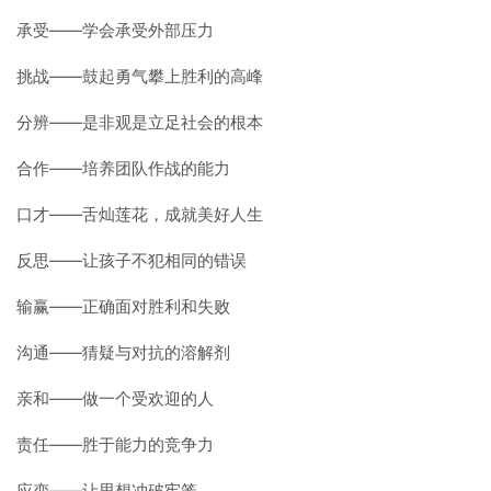
承受——学会承受外部压力
挑战——鼓起勇气攀上胜利的高峰
分辨——是非观是立足社会的根本
合作——培养团队作战的能力
口才——舌灿莲花，成就美好人生
反思——让孩子不犯相同的错误
输赢——正确面对胜利和失败
沟通——猜疑与对抗的溶解剂
亲和——做一个受欢迎的人
责任——胜于能力的竞争力
应变——让思想冲破牢笼