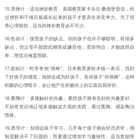
15.受挫计：适当挫折教育。美国教育家卡乐尔·桑德堡曾说，经
过挫折和千锤百炼成长起来的孩子才更具生存竞争力。为了培
养心理韧劲，适当的挫折教育必不可少。
16.包容计：接受孩子的缺点。你的孩子也许不够聪明，有很多
缺点，但父母不能因此嘲笑或嫌弃他，宽容弱点，才能战胜自
卑，用优点掩盖瑕疵。
17.虚拟计：时常夸他“很棒”。日本教育家铃木镇一表示，找到
了好孩子的感觉，他就会成为好孩子。告诉孩子“你很棒”，这种
积极的心理暗示，会让他产生积极向上的正面自我评价。
18.熏陶计：多接触好的兴趣。要想孩子拥有良好的兴趣爱好，
不妨有意识地让他多接触这方面的东西，通过熏陶、感染陶冶
情操。
19.诱导计：别强迫孩子学习。几乎每个孩子都会经历厌学，强
制是解决不了问题的，而要通过增加学习趣味性、适当奖励等