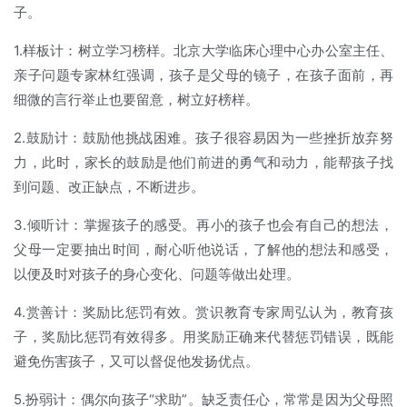
子。
1.样板计：树立学习榜样。北京大学临床心理中心办公室主任、
亲子问题专家林红强调，孩子是父母的镜子，在孩子面前，再
细微的言行举止也要留意，树立好榜样。
2.鼓励计：鼓励他挑战困难。孩子很容易因为一些挫折放弃努
力，此时，家长的鼓励是他们前进的勇气和动力，能帮孩子找
到问题、改正缺点，不断进步。
3.倾听计：掌握孩子的感受。再小的孩子也会有自己的想法，
父母一定要抽出时间，耐心听他说话，了解他的想法和感受，
以便及时对孩子的身心变化、问题等做出处理。
4.赏善计：奖励比惩罚有效。赏识教育专家周弘认为，教育孩
子，奖励比惩罚有效得多。用奖励正确来代替惩罚错误，既能
避免伤害孩子，又可以督促他发扬优点。
5.扮弱计：偶尔向孩子“求助”。缺乏责任心，常常是因为父母照