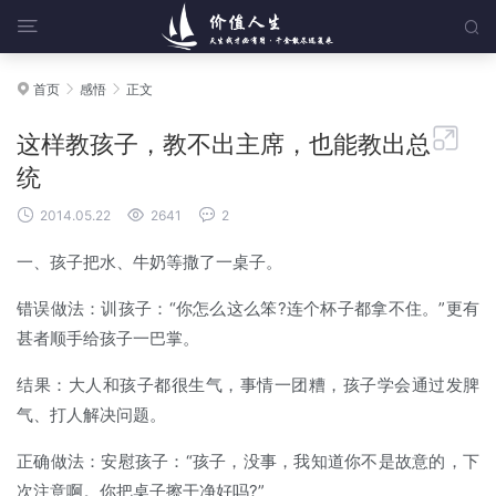


首页
感悟
正文




这样教孩子，教不出主席，也能教出总
统



2014.05.22
2641
2
一、孩子把水、牛奶等撒了一桌子。
错误做法：训孩子：“你怎么这么笨?连个杯子都拿不住。”更有
甚者顺手给孩子一巴掌。
结果：大人和孩子都很生气，事情一团糟，孩子学会通过发脾
气、打人解决问题。
正确做法：安慰孩子：“孩子，没事，我知道你不是故意的，下
次注意啊。你把桌子擦干净好吗?”