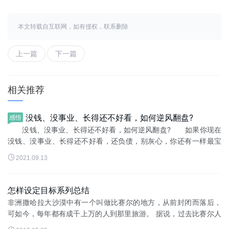
本文转载自互联网，如有侵权，联系删除
上一篇
下一篇
相关推荐
没钱、没事业、长得还不好看，如何逆风翻盘?
感悟
没钱、没事业、长得还不好看，如何逆风翻盘? 如果你现在
没钱、没事业、长得还不好看，还负债，别灰心，你还有一样最宝
贵的东西可以用来逆风翻盘。 现在就把这大佬们都用过的翻身

2021.09.13
秘籍分享给你：四步，只需...
怎样设定目标系列总结
非洲撒哈拉大沙漠中有一个叫做比赛尔的地方，从前封闭而落后，
可如今，每年都有成千上万的人到那里旅游。 据说，过去比赛尔人
从来没有离开过这块贫瘠的土地，不是他们不愿意离开，而是尝试