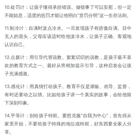
10.处罚计：让孩子懂得承担错误。做错事了可以安慰，但一定
不能姑息，适度的惩罚才能让他明白“赏罚分明”这一生存法则。
11.制冷计：自满时泼点冷水。一旦发现孩子有骄傲自满、目中
无人的苗头，父母应该适时给他泼冷水，让孩子正确、客观地
认识自己。
12.点拨计：用引导代替说教。絮絮叨叨的说教，是孩子最不喜
欢的教育方式之一。最好从旁稍加提示引导，这种启发会让孩
子充满感激。
13.感化计：用真情打动孩子。教育不仅是灌输、劝导、监督，
有时还要动之以情。比如给孩子讲一个真实的故事，会给他留
下深刻印象。
14.平等计：别给孩子特权。要想克服“自我为中心”，首先得从
家里开始，不要给孩子特殊的地位或特权，好东西要全家人分
享。