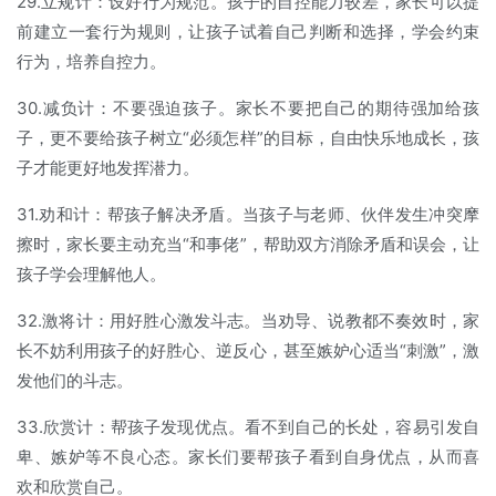
29.立规计：设好行为规范。孩子的自控能力较差，家长可以提
前建立一套行为规则，让孩子试着自己判断和选择，学会约束
行为，培养自控力。
30.减负计：不要强迫孩子。家长不要把自己的期待强加给孩
子，更不要给孩子树立“必须怎样”的目标，自由快乐地成长，孩
子才能更好地发挥潜力。
31.劝和计：帮孩子解决矛盾。当孩子与老师、伙伴发生冲突摩
擦时，家长要主动充当“和事佬”，帮助双方消除矛盾和误会，让
孩子学会理解他人。
32.激将计：用好胜心激发斗志。当劝导、说教都不奏效时，家
长不妨利用孩子的好胜心、逆反心，甚至嫉妒心适当“刺激”，激
发他们的斗志。
33.欣赏计：帮孩子发现优点。看不到自己的长处，容易引发自
卑、嫉妒等不良心态。家长们要帮孩子看到自身优点，从而喜
欢和欣赏自己。