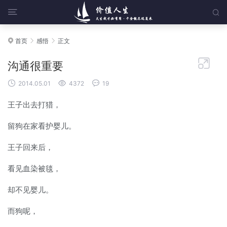


首页
感悟
正文




沟通很重要



2014.05.01
4372
19
王子出去打猎，
留狗在家看护婴儿。
王子回来后，
看见血染被毯，
却不见婴儿。
而狗呢，