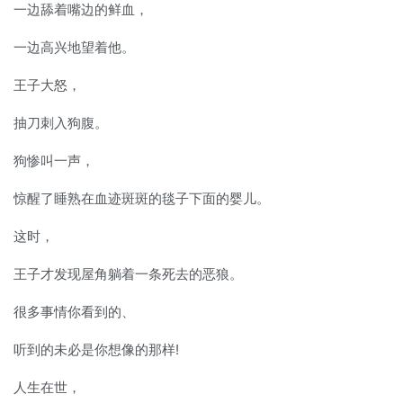
一边舔着嘴边的鲜血，
一边高兴地望着他。
王子大怒，
抽刀刺入狗腹。
狗惨叫一声，
惊醒了睡熟在血迹斑斑的毯子下面的婴儿。
这时，
王子才发现屋角躺着一条死去的恶狼。
很多事情你看到的、
听到的未必是你想像的那样!
人生在世，