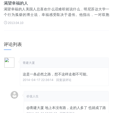
渴望幸福的人
渴望幸福的人美国人总喜欢什么话难听就说什么﹐明尼苏达大学一
个行为孤僻的博士说﹐幸福感受取决于遗传。他指出﹐一对双胞
胎﹐即使他们中的一个做CEO﹐另一个做水管工人﹐但对人生的满

2013.04.10
意程度仍然完全相同﹐即他们...
评论列表
青建大厦
这是一条必然之路，想不这样走都不可能。
2014-04-17 22:36:14
回复该评论
价值人生
@青建大厦
地上本没有路，走的人多了 也就成了路