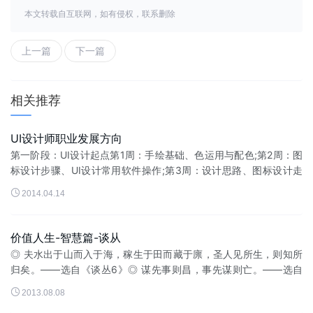
本文转载自互联网，如有侵权，联系删除
上一篇
下一篇
相关推荐
UI设计师职业发展方向
第一阶段：UI设计起点第1周：手绘基础、色运用与配色;第2周：图
标设计步骤、UI设计常用软件操作;第3周：设计思路、图标设计走
向、开拓创意思维;第4周：手机UI各平台设计规范、界面与图标融

2014.04.14
合。第二阶段...
价值人生-智慧篇-谈从
◎ 夫水出于山而入于海，稼生于田而藏于廪，圣人见所生，则知所
归矣。——选自《谈丛6》◎ 谋先事则昌，事先谋则亡。——选自
《谈丛22》◎ 不修其身，求之于...

2013.08.08