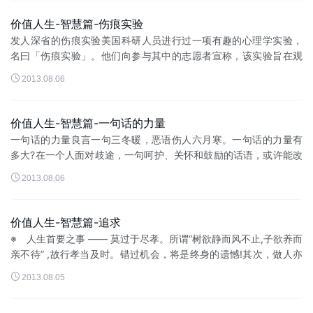
价值人生-智慧篇-伤痕实验
发人深省的伤痕实验美国科研人员进行过一项有趣的心理学实验，
名曰「伤痕实验」。他们向参与其中的志愿者宣称，该实验旨在观
察人们对身体有缺陷的陌生人作何反应，尤其是面部有伤痕的人。

2013.08.06
每位志愿者都被安排在没有镜...
价值人生-智慧篇-一句话的力量
一句话的力量良言一句三冬暖，恶语伤人六月寒。一句话的力量有
多大?在一个人面对歧途，一句呵护、关怀和鼓励的话语，或许能改
变一个人的一生。出租车女司机小王遇到抢匪。她把身上所有的钱

2013.08.06
交给歹徒，说：「今天就挣...
价值人生-智慧篇-追求
※ 人生首要之事 —— 莫过于尽孝。所谓“树欲静而风不止,子欲养而
亲不待” ,故行孝当及时。错过机会，将是终身的遗憾!其次，做人亦
当尽本分，谨言慎行，心...

2013.08.05