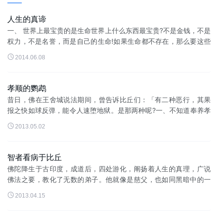
人生的真谛
一、 世界上最宝贵的是生命世界上什么东西最宝贵?不是金钱，不是
权力，不是名誉，而是自己的生命!如果生命都不存在，那么要这些
虚无的东西何用?我们只有明白生命的真正意义，才会珍惜自己的生

2014.06.08
命，并且能在欲望前...
孝顺的鹦鹉
昔日，佛在王舍城说法期间，曾告诉比丘们：「有二种恶行，其果
报之快如球反弹，能令人速堕地狱。是那两种呢?一、不知道奉养孝
敬父母;二、在父母的住处，作奸犯科，造种种不善之行。世间也有

2013.05.02
两种正行，能速令人升天...
智者看病于比丘
佛陀降生于古印度，成道后，四处游化，阐扬着人生的真理，广说
佛法之要，教化了无数的弟子。他就像是慈父，也如同黑暗中的一
盏明灯!这一天，佛陀亲自巡视着弟子的房间，看见一位比丘躺在床

2013.04.15
上。于是问道：「你的身体...