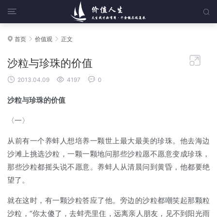


首页
价值观
正文




沙粒与珍珠的价值



2013.04.09
4197
0
沙粒与珍珠的价值
〈一〉
从前有一个养蚌人想培养一颗世上最大最美的珍珠。他去海边
沙滩上挑选沙粒，一颗一颗地问那些沙粒愿不愿意变成珍珠，
那些沙粒都摇头说不愿意。养蚌人从清晨问到黄昏，他都要绝
望了。
就在这时，有一颗沙粒答应了他。旁边的沙粒都嘲笑起那颗粒
沙粒，“你太傻了，去蚌壳里住，远离亲人朋友，见不到阳光雨