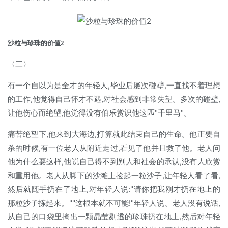
沙粒与珍珠的价值2
〈三〉
有一个自以为是全才的年轻人,毕业后屡次碰壁,一直找不着理想
的工作,他觉得自己怀才不遇,对社会感到非常失望。多次的碰壁,
让他伤心而绝望,他觉得没有伯乐赏识他这匹"千里马"。
痛苦绝望下,他来到大海边,打算就此结束自己的生命。他正要自
杀的时候,有一位老人从附近走过,看见了他并且救了他。老人问
他为什么要这样,他说自己得不到别人和社会的承认,没有人欣赏
和重用他。老人从脚下的沙滩上捡起一粒沙子,让年轻人看了看,
然后就随手扔在了地上,对年轻人说:"请你把我刚才扔在地上的
那粒沙子拣起来。""这根本就不可能!"年轻人说。老人没有说话,
从自己的口袋里掏出一颗晶莹剔透的珍珠扔在地上,然后对年轻