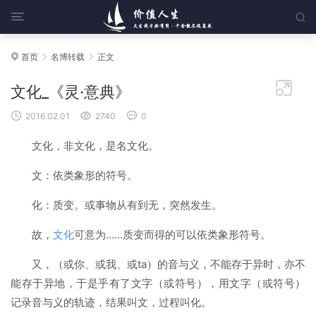


首页
名博转载
正文




文化_《灵·意典》



2016.02.01
2740
0
文化，非文化，是名文化。
文：依类象形的符号。
化：质变。或事物从有到无，突然发生。
故，
文化
可意为......质变而得的可以依类象形符号。
又，（或你、或我、或ta）的音与义，不能存于异时，亦不
能存于异地，于是乎有了文字（或符号），用文字（或符号）
记录音与义的轨迹，结果叫文，过程叫化。