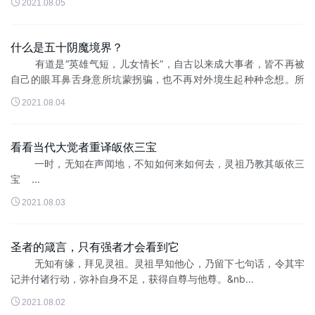

2021.08.05
什么是五十阴魔境界？
有道是“英雄气短，儿女情长”，自古以来成大事者，皆不再被
自己的眼耳鼻舌身意所坑蒙拐骗，也不再对外境生起种种念想。所
生起的，只...

2021.08.04
看看当代大觉者重译皈依三宝
一时，无知在声闻地，不知如何来如何去，灵祖乃教其皈依三
宝 ...

2021.08.03
圣者的箴言，只有强者才会看到它
无知有缘，拜见灵祖。灵祖早知他心，乃留下七句话，令其牢
记并付诸行动，弥补自身不足，获得自尊与他尊。&nb...

2021.08.02