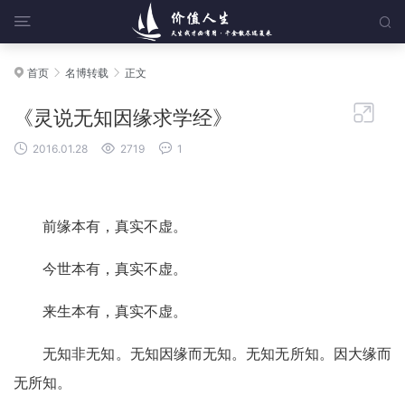


首页
名博转载
正文




《灵说无知因缘求学经》



2016.01.28
2719
1
前缘本有，真实不虚。
今世本有，真实不虚。
来生本有，真实不虚。
无知非无知。无知因缘而无知。无知无所知。因大缘而
无所知。