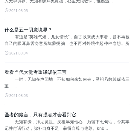
入无学境界。无知有缘拜见灵祖，心生无限敬仰，惟愿追...

2021.08.05
什么是五十阴魔境界？
有道是“英雄气短，儿女情长”，自古以来成大事者，皆不再被
自己的眼耳鼻舌身意所坑蒙拐骗，也不再对外境生起种种念想。所
生起的，只...

2021.08.04
看看当代大觉者重译皈依三宝
一时，无知在声闻地，不知如何来如何去，灵祖乃教其皈依三
宝 ...

2021.08.03
圣者的箴言，只有强者才会看到它
无知有缘，拜见灵祖。灵祖早知他心，乃留下七句话，令其牢
记并付诸行动，弥补自身不足，获得自尊与他尊。&nb...