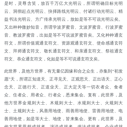
是时，灵尊含笑，放百千万亿大光明云，所谓明确目标光明
云、洞彻起点光明云、抉择路线光明云、付诸行动光明云、精
益书法光明云、方广传承光明云，放如是等不可说光明云矣。
又出种种微妙知音，所谓学波罗蜜音、文波罗蜜音、行波罗蜜
音、教波罗蜜音，出如是等不可说波罗蜜音矣。又化种种通玄
符文，所谓价值观通玄符文、资源观通玄符文、使命感通玄符
文、拜师通玄符文、敬长通玄符文、和亲通玄符文、祭祖通玄
符文、恭众通玄符文，化如是等不可说通玄符文矣。
此世界，及他方世界，有无量亿因缘和合之众生，亦集到“初发
愿”天，所谓正知道天、正寻见天、正观思天、正出语天、正心
念天、正德行天、正道业天、正大定天等一切衣者众、食者
众、住者众、用者众、行者众，悉来集会。复有，此世界，及
他方世界金规则大士、木规则大士、水规则大士、火规则大
士、土规则大士，风善用地使、雨善用地使、雷善用地使、电
善用地使，如是等大士、地使，皆来集会。更有，此世界，及
他方世界思想成就者、演说成就者、书法成就者、企业成就