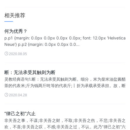
相关推荐
何为优秀？
p.p1 {margin: 0.0px 0.0px 0.0px 0.0px; font: 12.0px 'Helvetica
Neue'} p.p2 {margin: 0.0px 0.0px 0.0...

2020.08.05
断：无法承受其触则为断
灵教经典语句1.断：无法承受其触则为断。细分，米为柴米油盐酱醋
茶的代表米;斤为钱两斤吨等的代表斤;丨折为承载承受承担。故，断
可为名词(断儿)、动词(使…断)、形容词(断的)、代词(该断)、单位量

2020.04.28
词(一...
“律己之初”六止
非关吾之事，不谋;非关吾之财，不取;非关吾之伤，不悲;非关吾之
欢，不喜;非关吾之叹，不感;非关吾之过，不认。此乃“律己之初”六