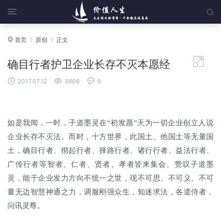


首页
原创
正文




确目行者护卫企业长存不灭本愿经



2017.07.12
3606
0
如是我闻，一时，子道墨灵在“初发愿”天为一切企业创立人说
企业长存不灭法。而时，十方世界，此国土、他国土等无量国
土，确目行者、彻起行者、择路行者、诸行行者、益法行者、
广传行者等智者、仁者、贤者、孝者皆来集会。赞叹子道墨
灵，能于企业发力方向不统一之世，现不可思、不可义、不可
量无边智慧神通之力，调服刚强众生，知迷求法，各遣侍者，
问讯灵尊。