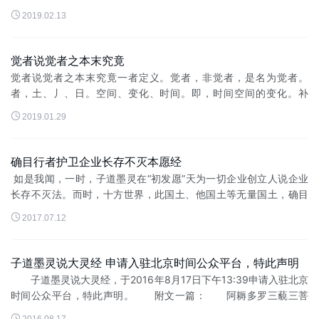
止。见汝之过，吾内省;见汝之贤，吾思齐。此乃“律己之中”二雅。...

2019.02.13
​觉者说觉者之本末究竟
觉者说觉者之本末究竟一者定义。觉者，非觉者，是名为觉者。
者，土、丿、日。空间、变化、时间。即，时间空间的变化。补
充，清晰时间空间人物事件变化的人。觉，小/兴头，宝盖，见。范

2019.01.29
围、包含、眼所入。即，在此时...
确目行者护卫企业长存不灭本愿经
如是我闻，一时，子道墨灵在“初发愿”天为一切企业创立人说企业
长存不灭法。而时，十方世界，此国土、他国土等无量国土，确目
行者、彻起行者、择路行者、诸行行者、益法行者、广传行者等智

2017.07.12
者、仁者、贤...
子道墨灵说大灵经 申请入驻北京时间公众平台，特此声明
子道墨灵说大灵经，于2016年8月17日下午13:39申请入驻北京
时间公众平台，特此声明。 附文一篇： 阿耨多罗三藐三菩
提，非阿耨多罗三藐三菩提，是名为阿耨多罗三藐三菩提。
