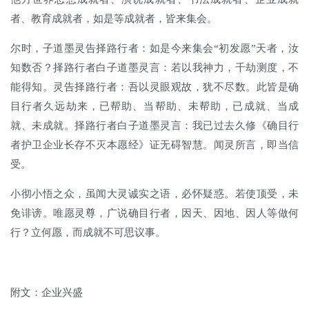
者、教育成就者，如是等成就者，皆来集会。
尔时，子道墨灵告择路行者：如是今来集会“初发愿”天者，汝
知数否？择路行者白子道墨灵言：若以我神力，千劫测度，不
能得知。灵告择路行者：吾以灵眼观故，犹不尽数。此皆是确
目行者久远劫来，已帮助、当帮助、未帮助，已成就、当成
就、未成就。择路行者白子道墨灵言：我已过去久修《确目行
者护卫企业长存不灭本愿经》证无碍智慧。闻灵所言，即当信
受。
小彻小悟之众，虽闻大灵诚实之语，必怀疑惑。若使顶受，未
免诽谤。唯愿灵尊，广说确目行者，因天、因地、因人等做何
行？立何愿，而成就不可思议事。
附文：企业兴盛