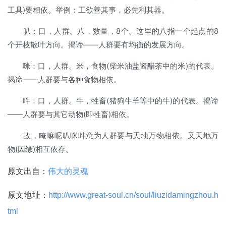
工具)要相依。举例：工欲善其事，必先利其器。
叭：口，人群。八，数量，8个。这里的八指一个起点的8
个开枝散叶方向。揭谛——人群要有均衡的发展方向。
咪：口，人群。米，食物(柴米油盐酱醋茶中的米)的代表。
揭谛——人群要与各种食物相依。
吽：口，人群。牛，牲畜(猪狗牛羊等中的牛)的代表。揭谛
——人群要与其它动物(即牲畜)相依。
故，唵嘛呢叭咪吽意为人群要与天地万物相依。又天地万
物(因缘)相互依存。
原文出自：
伟大的灵魂
原文地址：
http://www.great-soul.cn/soul/liuzidamingzhou.h
tml