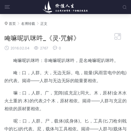


首页
名博转载
正文




唵嘛呢叭咪吽_《灵·咒解》



2016.02.04
2767
0
唵嘛呢叭咪吽：非唵嘛呢叭咪吽，是名唵嘛呢叭咪吽。
唵：口，人群。大，无边无际。电，能量(风雨雷电中的电)
的代表。揭谛——人群与无边无际的能量要相依。
嘛：口，人群。广，宽阔(或充足);同大。木，原材(金木水
火土重的 木)的代表;2个木，原材相依。揭谛——人群与充足的
相依的原材要相依。
呢：口，人群。尸，载体(或身体)。匕，工具(匕刀枪剑戟
中的匕)的代表。尼，载体与工具相依。揭谛——人群与(载体与