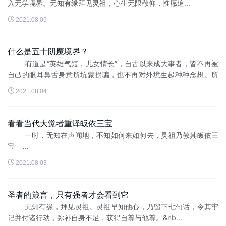
入无学境界。无知有缘拜见灵祖，心生无限敬仰，惟愿追...

2021.08.05
什么是五十阴魔境界？
有道是“英雄气短，儿女情长”，自古以来成大事者，皆不再被
自己的眼耳鼻舌身意所坑蒙拐骗，也不再对外境生起种种念想。所
生起的，只...

2021.08.04
看看当代大觉者重译皈依三宝
一时，无知在声闻地，不知如何来如何去，灵祖乃教其皈依三
宝 ...

2021.08.03
圣者的箴言，只有强者才会看到它
无知有缘，拜见灵祖。灵祖早知他心，乃留下七句话，令其牢
记并付诸行动，弥补自身不足，获得自尊与他尊。&nb...